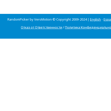
RandomPicker by VeroMotion © Copyright 2009-2024 |
English
-
Espa
Отказ от Ответственности
/
Политика Конфиденциально