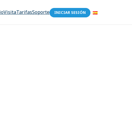
io
Visita
Tarifas
Soporte
INICIAR SESIÓN