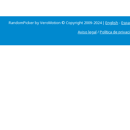
RandomPicker by VeroMotion © Copyright 2009-2024 |
English
-
Espa
Aviso legal
/
Política de privac