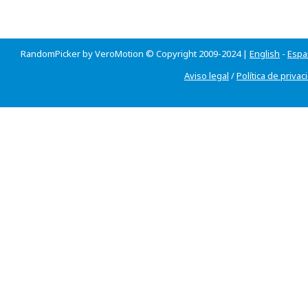
RandomPicker by VeroMotion © Copyright 2009-2024 |
English
-
Espa
Aviso legal
/
Política de privac