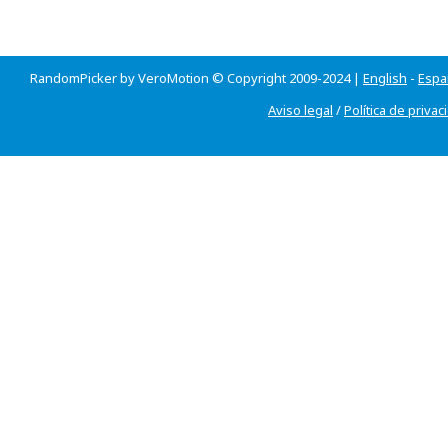
RandomPicker by VeroMotion © Copyright 2009-2024 |
English
-
Espa
Aviso legal
/
Política de privac