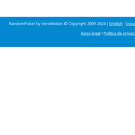
RandomPicker by VeroMotion © Copyright 2009-2024 |
English
-
Espa
Aviso legal
/
Política de privac