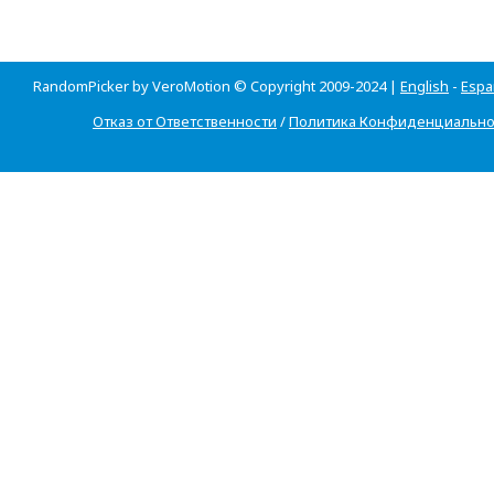
RandomPicker by VeroMotion © Copyright 2009-2024 |
English
-
Espa
Отказ от Ответственности
/
Политика Конфиденциально