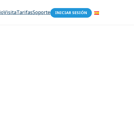
io
Visita
Tarifas
Soporte
INICIAR SESIÓN