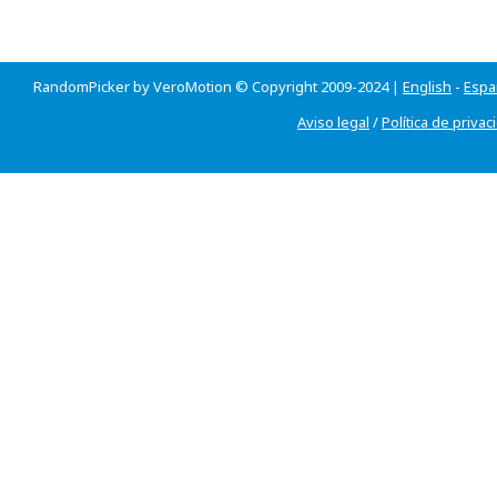
RandomPicker by VeroMotion © Copyright 2009-2024 |
English
-
Espa
Aviso legal
/
Política de privac