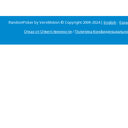
RandomPicker by VeroMotion © Copyright 2009-2024 |
English
-
Espa
Отказ от Ответственности
/
Политика Конфиденциально