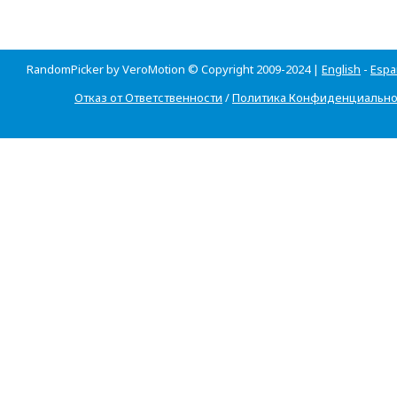
RandomPicker by VeroMotion © Copyright 2009-2024 |
English
-
Espa
Отказ от Ответственности
/
Политика Конфиденциально