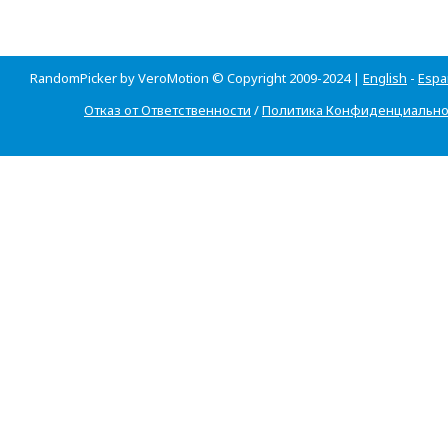
RandomPicker by VeroMotion © Copyright 2009-2024 |
English
-
Espa
Отказ от Ответственности
/
Политика Конфиденциально