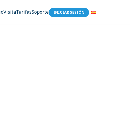
io
Visita
Tarifas
Soporte
INICIAR SESIÓN