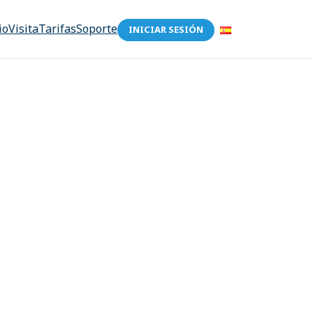
io
Visita
Tarifas
Soporte
INICIAR SESIÓN