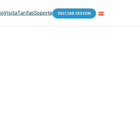
io
Visita
Tarifas
Soporte
INICIAR SESIÓN