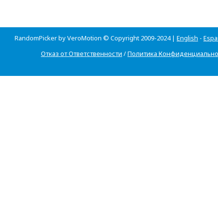
RandomPicker by VeroMotion © Copyright 2009-2024 |
English
-
Espa
Отказ от Ответственности
/
Политика Конфиденциально