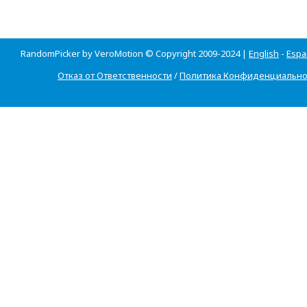
RandomPicker by VeroMotion © Copyright 2009-2024 |
English
-
Espa
Отказ от Ответственности
/
Политика Конфиденциально