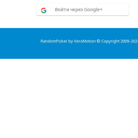
Войти через Google+
RandomPicker by VeroMotion © Copyright 2009-202