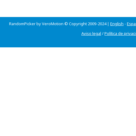
RandomPicker by VeroMotion © Copyright 2009-2024 |
English
-
Espa
Aviso legal
/
Política de privac