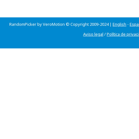
RandomPicker by VeroMotion © Copyright 2009-2024 |
English
-
Espa
Aviso legal
/
Política de privac