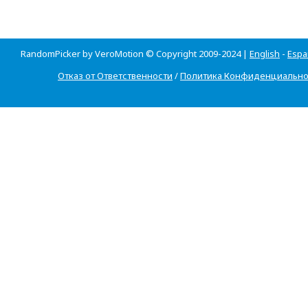
RandomPicker by VeroMotion © Copyright 2009-2024 |
English
-
Espa
Отказ от Ответственности
/
Политика Конфиденциально