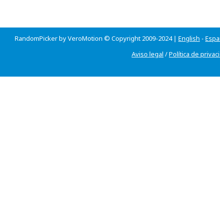
RandomPicker by VeroMotion © Copyright 2009-2024 |
English
-
Espa
Aviso legal
/
Política de privac