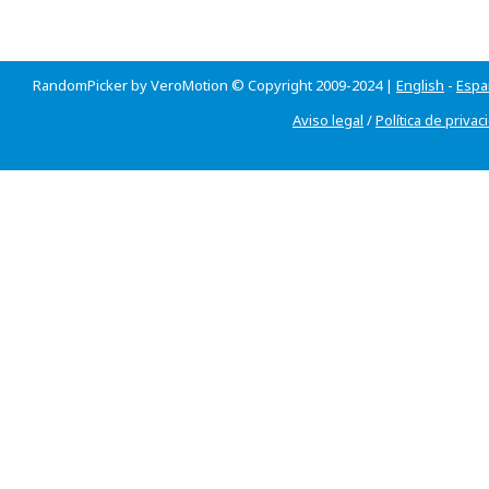
RandomPicker by VeroMotion © Copyright 2009-2024 |
English
-
Espa
Aviso legal
/
Política de privac