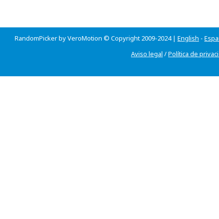
RandomPicker by VeroMotion © Copyright 2009-2024 |
English
-
Espa
Aviso legal
/
Política de privac