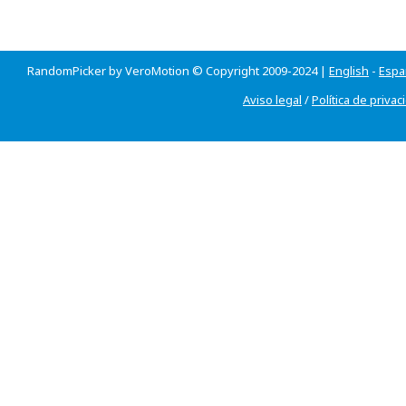
RandomPicker by VeroMotion © Copyright 2009-2024 |
English
-
Espa
Aviso legal
/
Política de privac