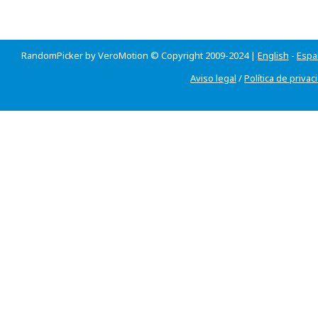
RandomPicker by VeroMotion © Copyright 2009-2024 |
English
-
Espa
Aviso legal
/
Política de privac