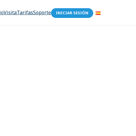
io
Visita
Tarifas
Soporte
INICIAR SESIÓN