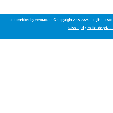
RandomPicker by VeroMotion © Copyright 2009-2024 |
English
-
Espa
Aviso legal
/
Política de privac