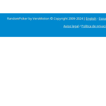
RandomPicker by VeroMotion © Copyright 2009-2024 |
English
-
Espa
Aviso legal
/
Política de privac