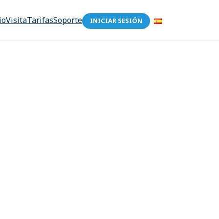
io
Visita
Tarifas
Soporte
INICIAR SESIÓN