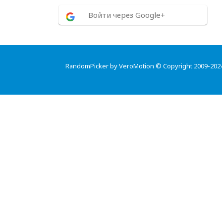
Войти через Google+
RandomPicker by VeroMotion © Copyright 2009-202