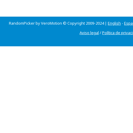
RandomPicker by VeroMotion © Copyright 2009-2024 |
English
-
Espa
Aviso legal
/
Política de privac