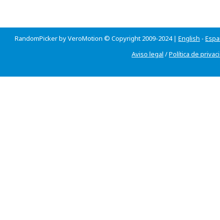
RandomPicker by VeroMotion © Copyright 2009-2024 |
English
-
Espa
Aviso legal
/
Política de privac