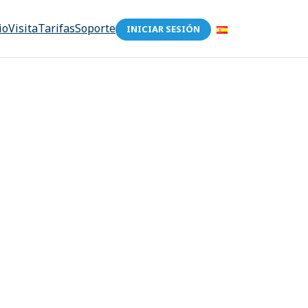
io
Visita
Tarifas
Soporte
INICIAR SESIÓN