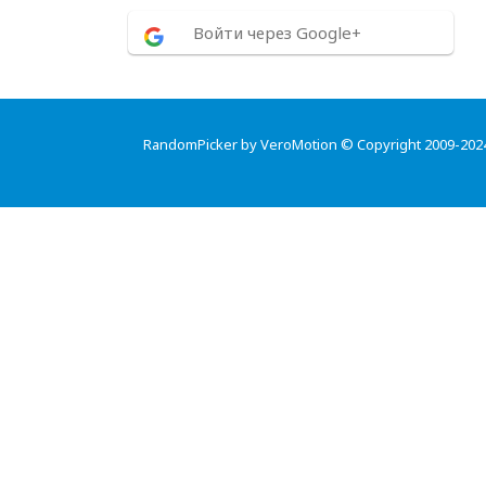
Войти через Google+
RandomPicker by VeroMotion © Copyright 2009-202