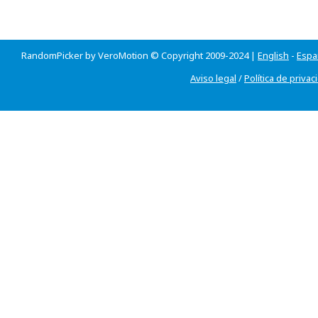
RandomPicker by VeroMotion © Copyright 2009-2024 |
English
-
Espa
Aviso legal
/
Política de privac