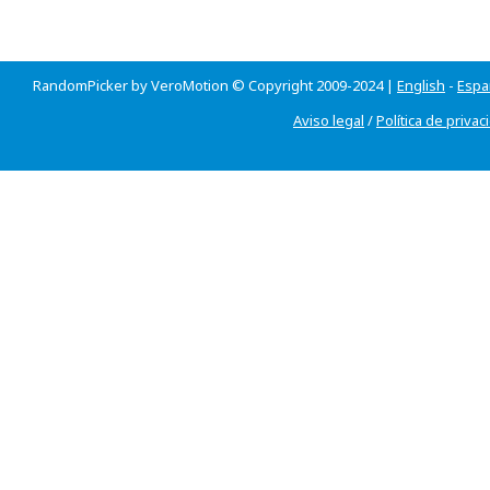
RandomPicker by VeroMotion © Copyright 2009-2024 |
English
-
Espa
Aviso legal
/
Política de privac