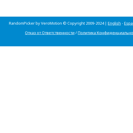
RandomPicker by VeroMotion © Copyright 2009-2024 |
English
-
Espa
Отказ от Ответственности
/
Политика Конфиденциально