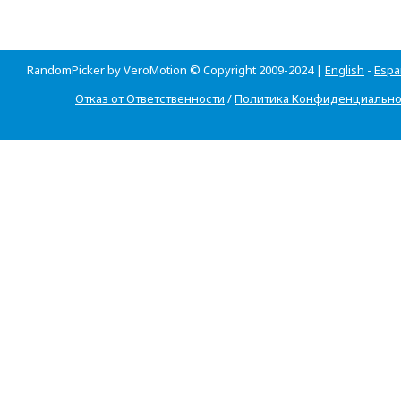
RandomPicker by VeroMotion © Copyright 2009-2024 |
English
-
Espa
Отказ от Ответственности
/
Политика Конфиденциально