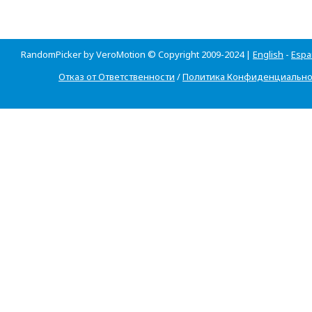
RandomPicker by VeroMotion © Copyright 2009-2024 |
English
-
Espa
Отказ от Ответственности
/
Политика Конфиденциально