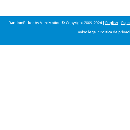
RandomPicker by VeroMotion © Copyright 2009-2024 |
English
-
Espa
Aviso legal
/
Política de privac