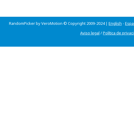
RandomPicker by VeroMotion © Copyright 2009-2024 |
English
-
Espa
Aviso legal
/
Política de privac