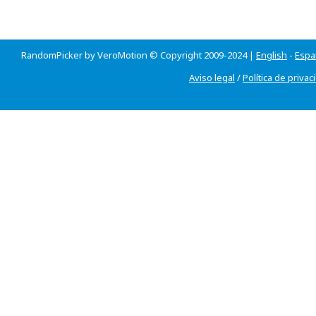
RandomPicker by VeroMotion © Copyright 2009-2024 |
English
-
Espa
Aviso legal
/
Política de privac