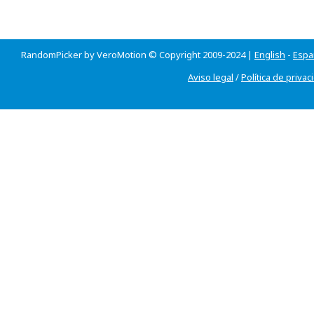
RandomPicker by VeroMotion © Copyright 2009-2024 |
English
-
Espa
Aviso legal
/
Política de privac