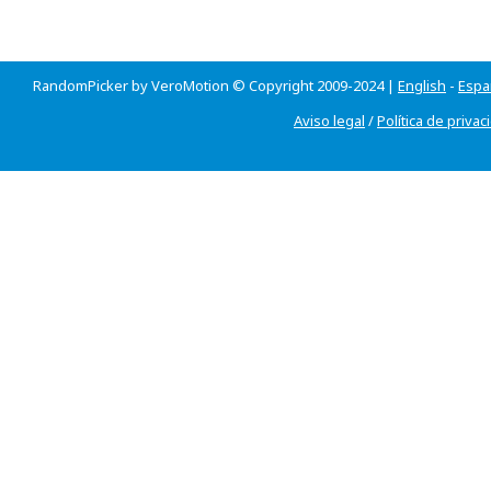
RandomPicker by VeroMotion © Copyright 2009-2024 |
English
-
Espa
Aviso legal
/
Política de privac