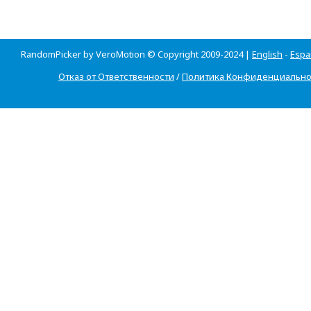
RandomPicker by VeroMotion © Copyright 2009-2024 |
English
-
Espa
Отказ от Ответственности
/
Политика Конфиденциально