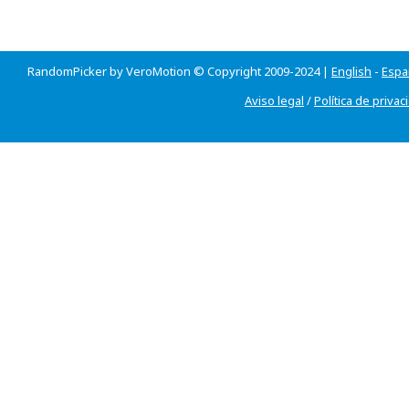
RandomPicker by VeroMotion © Copyright 2009-2024 |
English
-
Espa
Aviso legal
/
Política de privac