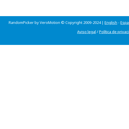
RandomPicker by VeroMotion © Copyright 2009-2024 |
English
-
Espa
Aviso legal
/
Política de privac