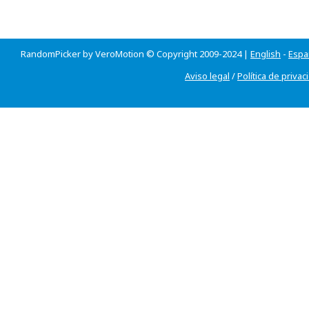
RandomPicker by VeroMotion © Copyright 2009-2024 |
English
-
Espa
Aviso legal
/
Política de privac