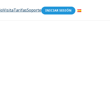
io
Visita
Tarifas
Soporte
INICIAR SESIÓN